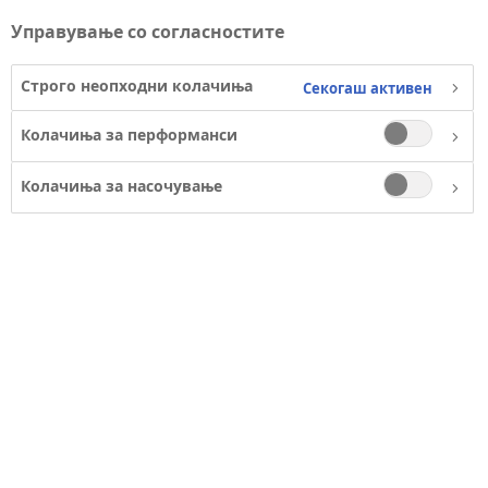
линија за
Управување со согласностите
Строго неопходни колачиња
усогласеност
Секогаш активен
Колачиња за перформанси
Колачиња за насочување
Вработените и надворешните
заинтересирани страни имаат
можност на безбеден и
доверлив начин да пријават
сомнеж за несоодветно
однесување преку телефонската
линија за усогласеност, што
претставува функција за