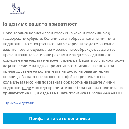
Ја цениме вашата приватност
НовоНордиск користи свои колачиња како и колачиња од
надворешни субјекти. Колачињата и обработката на личните
податоци што е поврзана со нив се користат за да се запомнат
Пријавете
вашите прилагодувања, за мерење на сообраќајот, за да ви се
презентираат таргетирани реклами и за да се следи вашето
користење на нашата интернет страница. Вашата согласност може
сомнеж за
да ја повлечете или да ја промените со кликање на линкот за
прилагодување на колачињата на дното на оваа интернет
страница. Вашата согласност го опфаќа користењето на
несоодветно
колачињата и со нив поврзаната обработка на вашите лични
податоци.
овде
може да прочитате повеќе за нашата политика на
однесување
приватност на НН, а
овде
за нашата политика за колачиња на НН.
Прикажи детали
преку
Прифати ги сите колачиња
телефонската