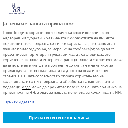
Ја цениме вашата приватност
НовоНордиск користи свои колачиња како и колачиња од
надворешни субјекти. Колачињата и обработката на личните
податоци што е поврзана со нив се користат за да се запомнат
вашите прилагодувања, за мерење на сообраќајот, за да ви се
презентираат таргетирани реклами и за да се следи вашето
користење на нашата интернет страница. Вашата согласност може
да ја повлечете или да ја промените со кликање на линкот за
прилагодување на колачињата на дното на оваа интернет
страница. Вашата согласност го опфаќа користењето на
колачињата и со нив поврзаната обработка на вашите лични
податоци.
овде
може да прочитате повеќе за нашата политика на
приватност на НН, а
овде
за нашата политика за колачиња на НН.
Прикажи детали
Прифати ги сите колачиња