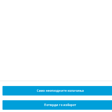
change
Политика за приватност
Политика за колачиња (Cookie policy )
Cookie settings
Само неопходните колачиња
Потврди го изборот