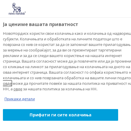
Ја цениме вашата приватност
НовоНордиск користи свои колачиња како и колачиња од надворе
субјекти. Колачињата и обработката на личните податоци што е
поврзана со нив се користат за да се запомнат вашите прилагодувањ
за мерење на сообраќајот, за да ви се презентираат таргетирани
реклами и за да се следи вашето користење на нашата интернет
страница. Вашата согласност може да ја повлечете или да ја промен
со кликање на линкот за прилагодување на колачињата на дното на
оваа интернет страница. Вашата согласност го опфаќа користењето 
колачињата и со нив поврзаната обработка на вашите лични подато
овде
Контактирај
може да прочитате повеќе за нашата политика на приватност н
НН, а
овде
за нашата политика за колачиња на НН.
Прикажи детали
нè
Прифати ги сите колачиња
Вашето име
*