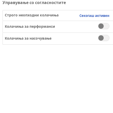
Управување со согласностите
Строго неопходни колачиња
Секогаш активен
Колачиња за перформанси
Вашата електронска пошта
*
Колачиња за насочување
Вашата порака
*