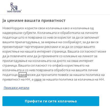
Ја цениме вашата приватност
НовоНордиск користи свои колачиња како и колачиња од
надворешни субјекти. Колачињата и обработката на личните
податоци што е поврзана со нив се користат за да се запомнат
вашите прилагодувања, за мерење на сообраќајот, за да ви се
презентираат таргетирани реклами и за да се следи вашето
користење на нашата интернет страница. Вашата согласност може
да ја повлечете или да ја промените со кликање на линкот за
прилагодување на колачињата на дното на оваа интернет
страница. Вашата согласност го опфаќа користењето на
колачињата и со нив поврзаната обработка на вашите лични
податоци.
овде
може да прочитате повеќе за нашата политика на
приватност на НН, а
овде
за нашата политика за колачиња на НН.
Прикажи детали
Прифати ги сите колачиња