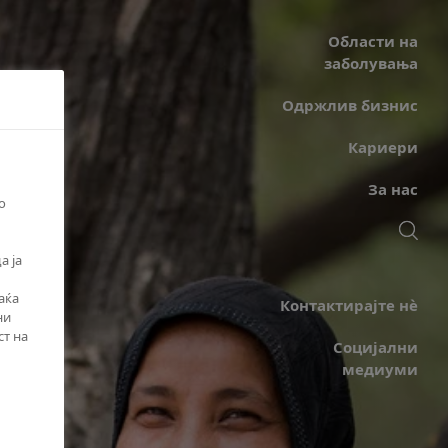
Области на
заболувања
Одржлив бизнис
Кариери
За нас
о
а ја
аќа
Контактирајте нè
ни
ст на
Социјални
медиуми