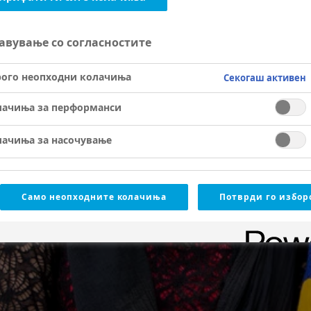
авување со согласностите
рого неопходни колачиња
Секогаш активен
ност
Да го победиме диј
лачиња за перформанси
з животната
лачиња за насочување
Само неопходните колачиња
Потврди го избор
ронични