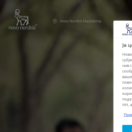
Novo Nordisk Macedonia
Ја 
Ново
субј
нив 
сообр
ваше
повл
кола
кори
пода
НН, 
При