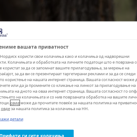
цениме вашата приватност
Нордиск користи свои колачиња како и колачиња од надворешни
екти. Колачињата и обработката на личните податоци што е поврзана с
се користат за да се запомнат вашите прилагодувања, за мерење на
аќајот, за да ви се презентираат таргетирани реклами и за да се следи
то користење на нашата интернет страница. Вашата согласност може д
ечете или да ја промените со кликање на линкот за прилагодување на
чињата на дното на оваа интернет страница. Вашата согласност го опф
стењето на колачињата и со нив поврзаната обработка на вашите лич
тоци.
овде
може да прочитате повеќе за нашата политика на приватно
а
овде
за нашата политика за колачиња на НН.
кажи детали
Прифати ги сите колачиња