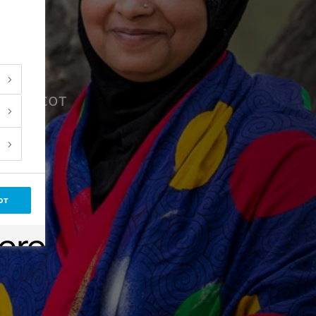
абетесот
от