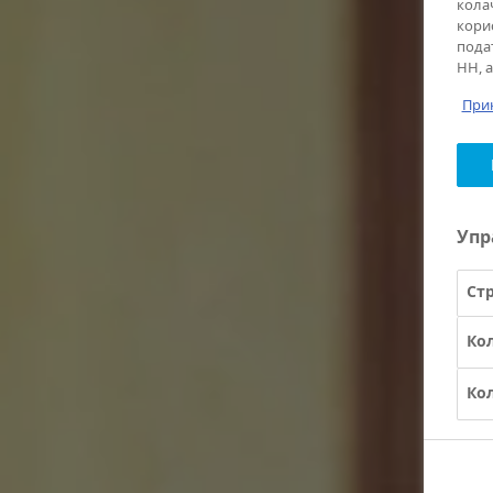
кола
кори
пода
НН, 
При
Упр
Ст
Ко
Ко