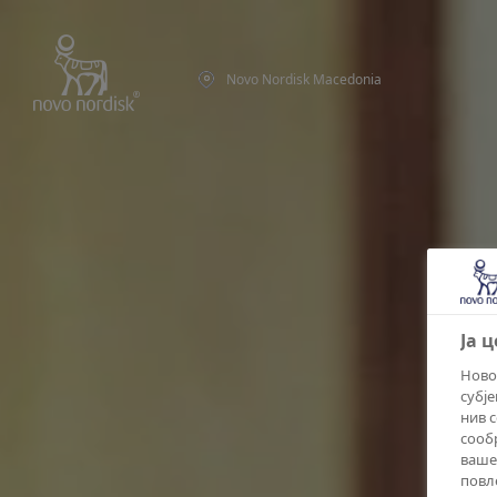
Novo Nordisk Macedonia
Ја 
Ново
субј
нив 
сообр
ваше
повл