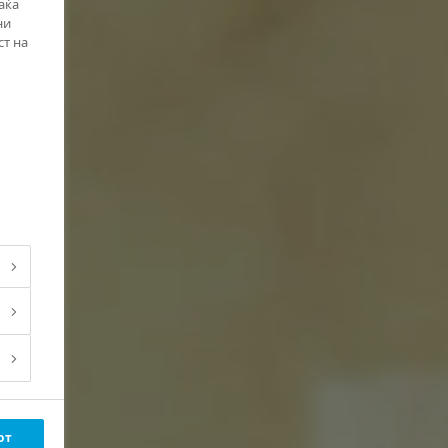
аќа
ни
ст на
от