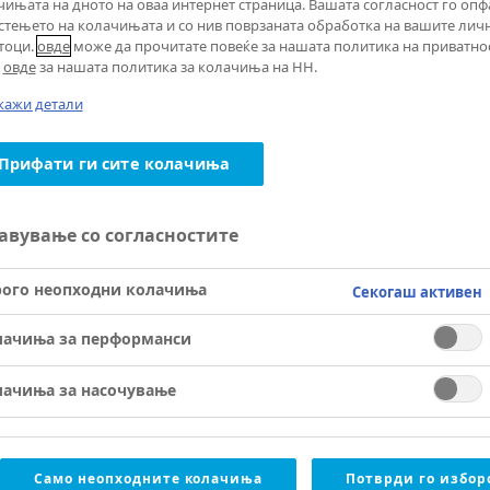
чињата на дното на оваа интернет страница. Вашата согласност го опф
стењето на колачињата и со нив поврзаната обработка на вашите лич
тоци.
овде
може да прочитате повеќе за нашата политика на приватно
а
овде
за нашата политика за колачиња на НН.
кажи детали
Прифати ги сите колачиња
авување со согласностите
рого неопходни колачиња
Секогаш активен
лачиња за перформанси
лачиња за насочување
Само неопходните колачиња
Потврди го избор