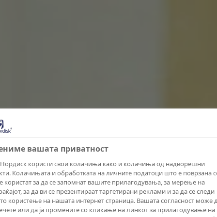
цениме вашата приватност
Нордиск користи свои колачиња како и колачиња од надворешни
екти. Колачињата и обработката на личните податоци што е поврзана с
се користат за да се запомнат вашите прилагодувања, за мерење на
аќајот, за да ви се презентираат таргетирани реклами и за да се следи
то користење на нашата интернет страница. Вашата согласност може д
ечете или да ја промените со кликање на линкот за прилагодување на