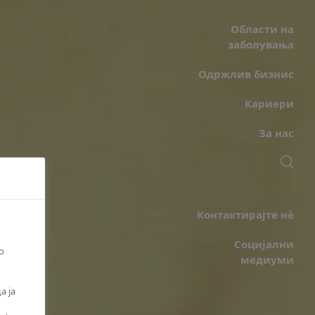
Области на
заболувања
Одржлив бизнис
Кариери
За нас
Контактирајте нè
Социјални
о
медиуми
а ја